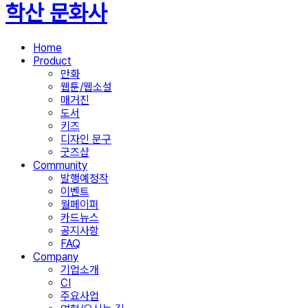
학산 문화사
Home
Product
만화
웹툰/웹소설
매거진
도서
키즈
디자인 문구
굿즈샵
Community
발행예정작
이벤트
월페이퍼
카드뉴스
공지사항
FAQ
Company
기업소개
CI
주요사업