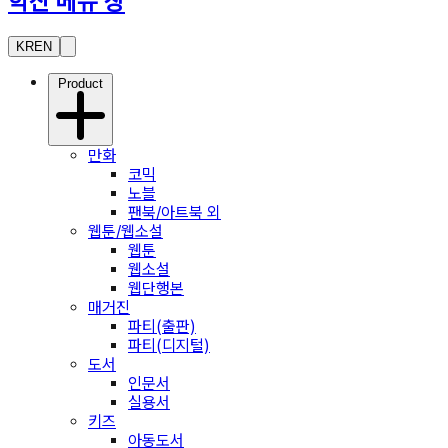
학산 메뉴 창
KR
EN
Product
만화
코믹
노블
팬북/아트북 외
웹툰/웹소설
웹툰
웹소설
웹단행본
매거진
파티(출판)
파티(디지털)
도서
인문서
실용서
키즈
아동도서