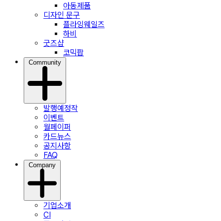
아동제품
디자인 문구
플라잉웨일즈
하비
굿즈샵
코믹팝
Community
발행예정작
이벤트
월페이퍼
카드뉴스
공지사항
FAQ
Company
기업소개
CI